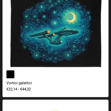
Vortici galattici
€22,14
-
€44,32
Adesivo geek 42