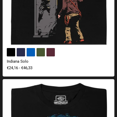
Indiana Solo
€24,16
-
€46,33
Vortici galattici