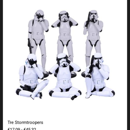
Tre Stormtroopers
Tre Stormtroopers
€17,09
-
€45,32