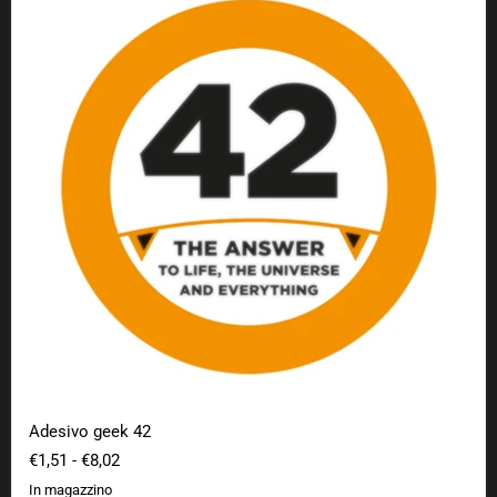
Adesivo geek 42
€1,51
-
€8,02
In magazzino