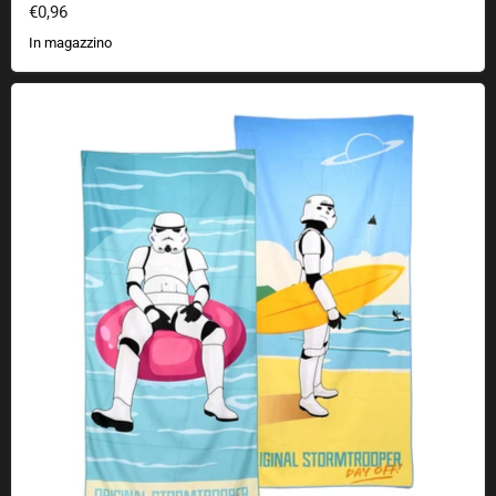
Prezzo attuale
€0,96
In magazzino
Asciugamani da spiaggia originali Stormtrooper