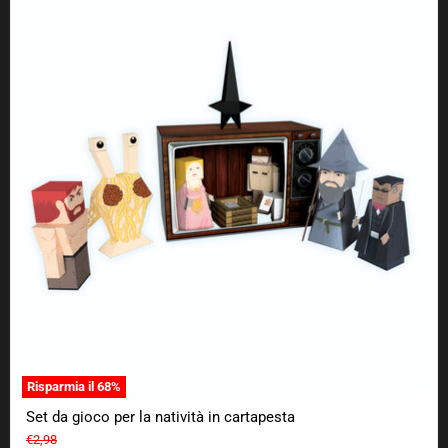
Set da gioco per la natività in cartapesta
Risparmia il
68
%
Set da gioco per la natività in cartapesta
Prezzo originale
€2,98