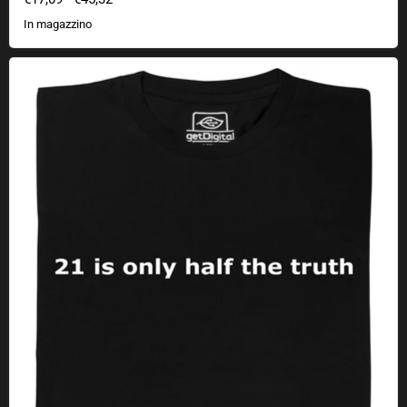
In magazzino
21 è solo una mezza verità