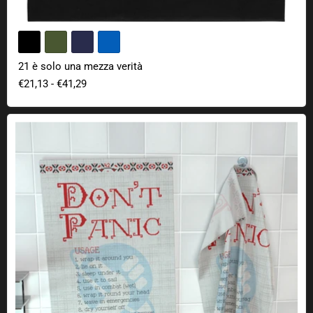
21 è solo una mezza verità
€21,13
-
€41,29
Asciugamano da tè: Non farti prendere dal panico