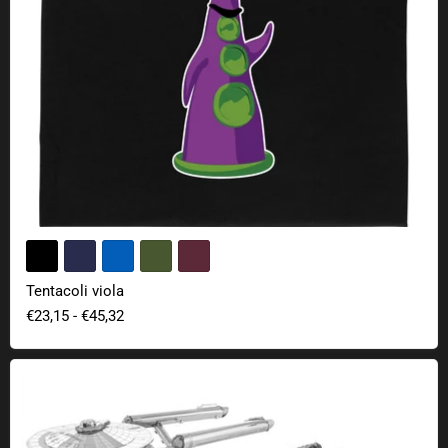
Tentacoli viola
€23,15
-
€45,32
Kit Star Trek Metal Earth 3D