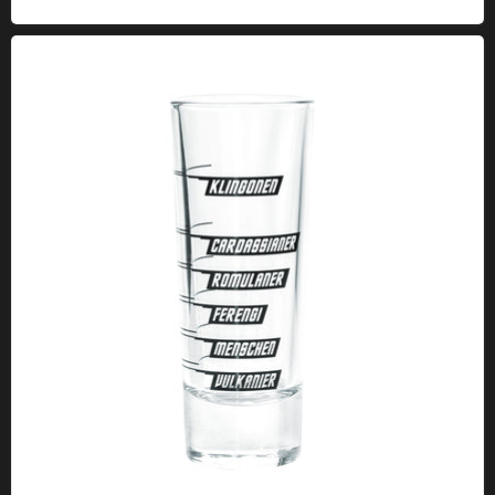
Bicchiere da shot Bicchiere intergalattico per misurare l'alcol