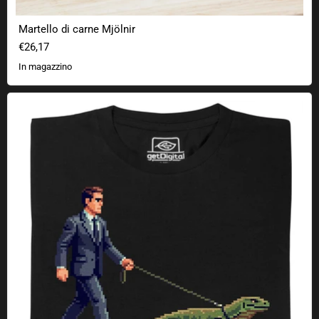
Martello di carne Mjölnir
€26,17
In magazzino
Esegui .exe