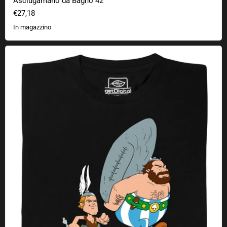
Asciugamano da Bagno 42
€27,18
In magazzino
Asterence e Budelix