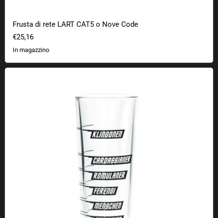
Frusta di rete LART CAT5 o Nove Code
€25,16
In magazzino
Bicchiere da shot Bicchiere intergalattico per misurare l'alcol