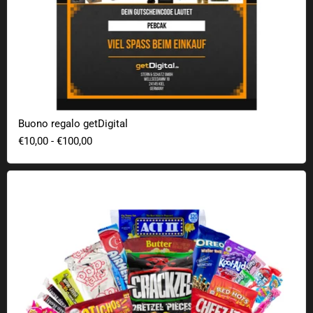
Buono regalo getDigital
€10,00
-
€100,00
Candy Roads - Scatola di dolciumi dagli Stati Uniti d'America