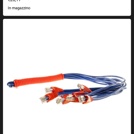
In magazzino
Frusta di rete LART CAT5 o Nove Code