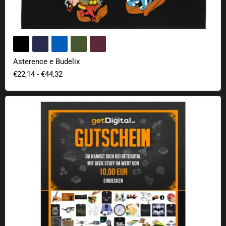
Asterence e Budelix
€22,14
-
€44,32
Buono regalo getDigital