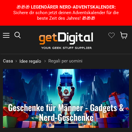
🎁🎁🎁
LEGENDÄRER NERD-ADVENTSKALENDER:
Sichere dir schon jetzt deinen Adventskalender für die
beste Zeit des Jahres! 🎁🎁🎁
Menu
Ricerca
Mostra 
Casa
Regali per uomini
Idee regalo
Geschenke für Männer - Gadgets &
Nerd-Geschenke