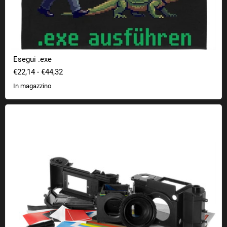
Esegui .exe
€22,14
-
€44,32
In magazzino
Kit fotocamera Constructor Lomography