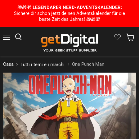
🎁🎁🎁
LEGENDÄRER NERD-ADVENTSKALENDER:
Sichere dir schon jetzt deinen Adventskalender für die
beste Zeit des Jahres! 🎁🎁🎁
Menu
Ricerca
Mostra 
Casa
One Punch Man
Tutti i temi e i marchi