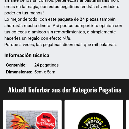
amante de los unicornios, pertenezcas al pastafarianismo o
creas en la magia, con estas pegatinas tendrás el verdadero
poder en tus manos!
Lo mejor de todo: con este
paquete de 24 piezas
también
ahorrarás mucho dinero. Así podrás compartir tu opinión con
tus colegas o amigos sin remordimientos, o simplemente
hacerles un regalo con efecto
¡Ah!
.
Porque a veces, las pegatinas dicen más que mil palabras.
Información técnica
Contenido:
24 pegatinas
Dimensiones:
5cm x 5cm
Aktuell lieferbar aus der Kategorie Pegatina
Pegatina "No insertar publicidad"
Piensa como un adhesivo Proton