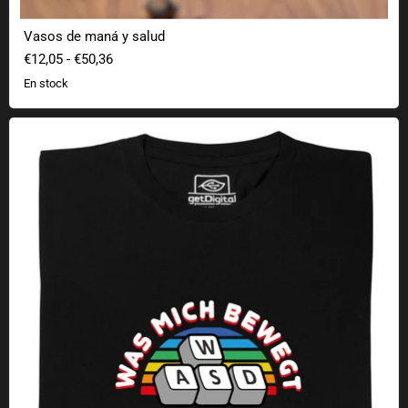
Vasos de maná y salud
€12,05
-
€50,36
En stock
Lo que me mueve Camiseta