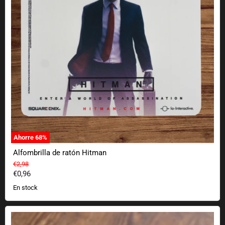
Ahorre
68
%
Alfombrilla de ratón Hitman
Precio original
€2,98
Precio actual
€0,96
En stock
Juego de plantillas Nerdy Cappuccino