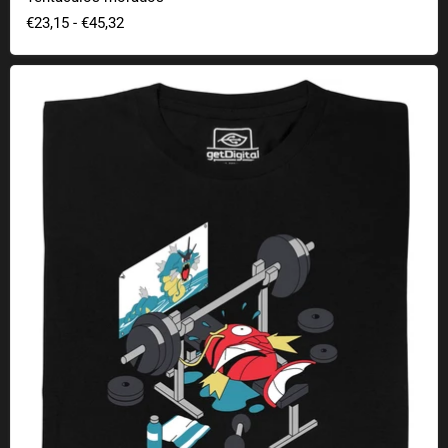
€23,15
-
€45,32
Karpador en el gimnasio