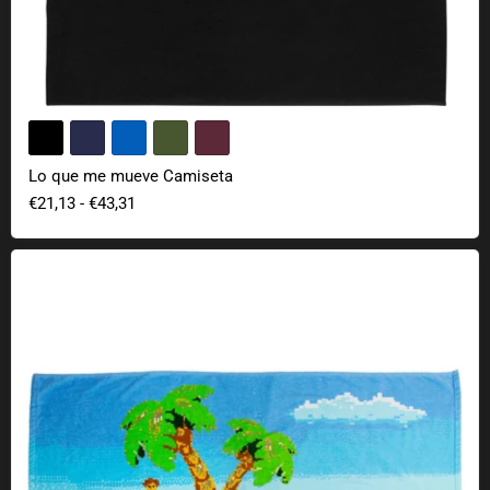
Lo que me mueve Camiseta
€21,13
-
€43,31
Toalla de baño Monkey Island