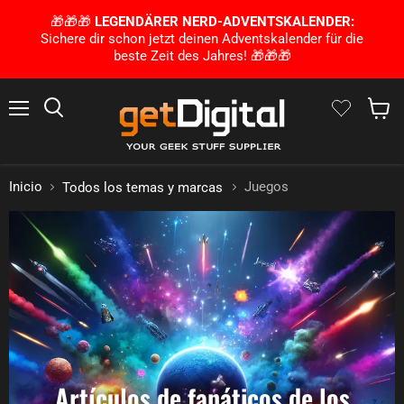
🎁🎁🎁
LEGENDÄRER NERD-ADVENTSKALENDER:
Sichere dir schon jetzt deinen Adventskalender für die
beste Zeit des Jahres! 🎁🎁🎁
Menú
Busca en
Mostra
Inicio
Juegos
Todos los temas y marcas
Artículos de fanáticos de los