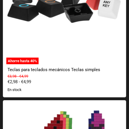
Ahorre hasta
40
%
Teclas para teclados mecánicos Teclas simples
Precio original
Precio original
€3,98
-
€4,99
€2,98
-
€4,99
En stock
Imanes de píxeles