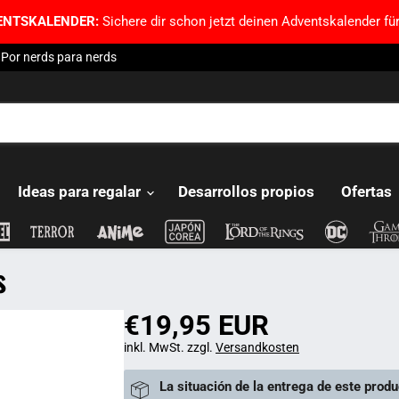
ENTSKALENDER:
Sichere dir schon jetzt deinen Adventskalender für
Por nerds para nerds
Ideas para regalar
Desarrollos propios
Ofertas
s
€19,95 EUR
inkl. MwSt. zzgl.
Versandkosten
La situación de la entrega de este produ