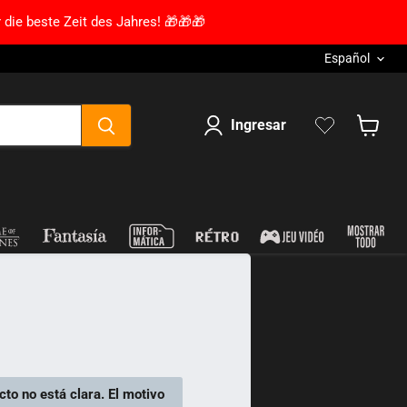
 die beste Zeit des Jahres! 🎁🎁🎁
Lengua
Español
Ingresar
Mostra
cto no está clara. El motivo