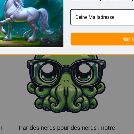
C'est getDigital
Nerdle
Par des nerds pour des nerds : notre
t