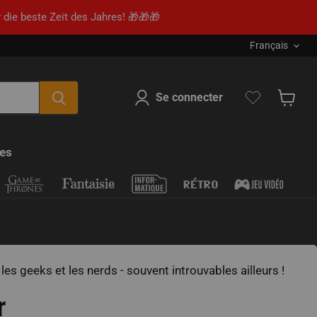
 die beste Zeit des Jahres! 🎁🎁🎁
Sprache
Français
Se connecter
Voir le
res
les geeks et les nerds - souvent introuvables ailleurs !
r