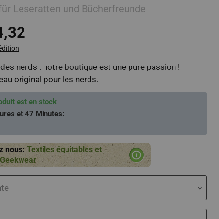
 für Leseratten und Bücherfreunde
4,32
édition
des nerds : notre boutique est une pure passion !
u original pour les nerds.
oduit est en stock
ures et 47 Minutes
:
z nous:
Textiles équitables et
r Geekwear
nte