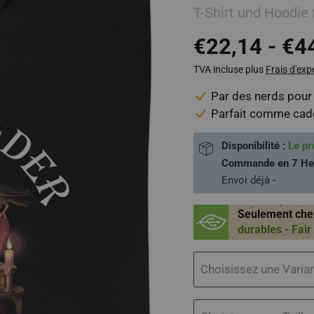
T-Shirt und Hoodie
€22,14
-
€4
TVA incluse plus
Frais d'exp
Par des nerds pour 
Parfait comme cadea
Disponibilité :
Le pr
Commande en
7 He
Envoi déjà
-
Seulement che
durables - Fai
Choisissez une Varia