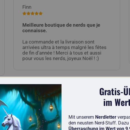
Finn
Meilleure boutique de nerds que je
connaisse.
La commande et la livraison sont
arrivées ultra à temps malgré les fêtes
de fin d'année ! Merci à tous et aussi
pour vous les nerds, joyeux Noël ! :)
Gratis-
im Wer
Encore plus d'évaluations de notre part et de sources
Mit unserem
Nerdletter
verpa
den neusten Nerd-Stuff. Dazu 
Überraschung im Wert von 9