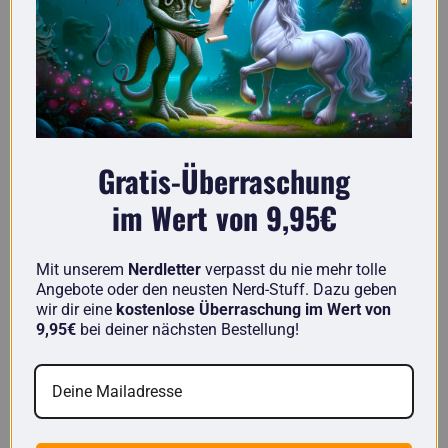
getDigital en comparaison
Chez nous, tu trouveras des articles uniques faits
par des nerds pour des nerds et non pas des
ordures chinoises 08/15 comme dans beaucoup
Gratis-Überraschung
d'autres boutiques.
im Wert von 9,95€
Autres
getDigital
Mit unserem
Nerdletter
verpasst du nie mehr tolle
boutiques
Angebote oder den neusten Nerd-Stuff. Dazu geben
wir dir eine
kostenlose Überraschung im Wert von
9,95€
bei deiner nächsten Bestellung!
Produits exclusifs
Dirigé par des
nerds
Les produits les