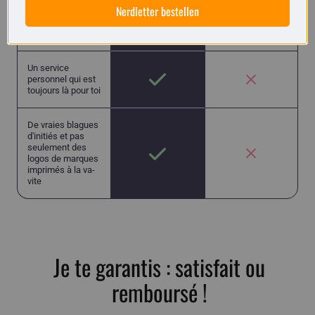
Nerdletter bestellen
moins chers, la
qualité chinoise la
plus basse
Un service
personnel qui est
toujours là pour toi
De vraies blagues
d'initiés et pas
seulement des
logos de marques
imprimés à la va-
vite
Je te garantis : satisfait ou
remboursé !